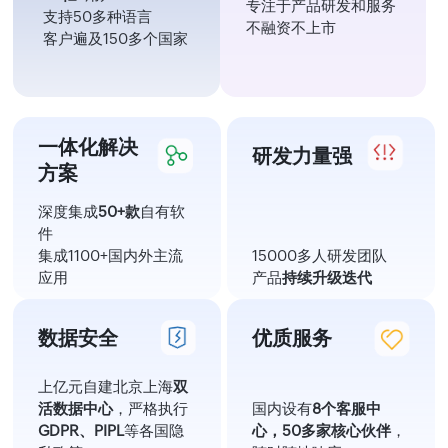
专注于产品研发和服务
支持50多种语言
不融资不上市
客户遍及150多个国家
一体化解决
研发力量强
方案
深度集成
50+款
自有软
件
集成1100+国内外主流
15000多人研发团队
应用
产品
持续升级迭代
数据安全
优质服务
上亿元自建北京上海
双
活数据中心
，严格执行
国内设有
8个客服中
GDPR、PIPL
等各国隐
心，50多家核心伙伴
，