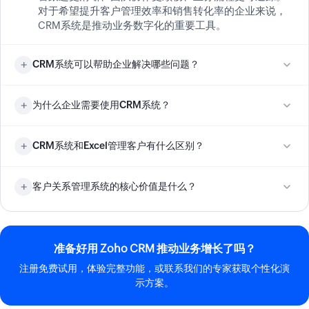
对于希望提升客户管理效率和销售转化率的企业来说，
CRM系统是推动业务数字化的重要工具。
CRM系统可以帮助企业解决哪些问题？
CRM系统可以帮助企业解决客户信息分散、线索流失、
为什么企业需要使用CRM系统？
跟进不及时、销售流程不透明和团队协作效率低等问
题。通过统一管理客户资料、线索、商机和跟进记录，
企业需要使用CRM系统，是因为客户管理和销售管理一
企业能够减少人工遗漏，提升销售管理效率，并借助报
CRM系统和Excel管理客户有什么区别？
旦依赖个人经验、表格记录或分散工具，就很难支撑持
表和自动化能力优化业务决策。对于客户数量多、销售
续增长。CRM系统能够帮助企业建立标准化的销售流
周期长的企业，CRM系统的价值会更加明显。
CRM系统和Excel的最大区别，在于前者适合持续运营和
程、统一客户数据、提升跟进效率，并让管理层更清楚
客户关系管理系统的核心价值是什么？
多人协作，后者更适合基础记录。Excel可以存放客户名
地掌握业务进展。对于成长型和大中型企业来说，CRM
单，但难以高效管理线索分配、商机阶段、跟进提醒、
系统不仅是客户记录工具，更是推动协同、流程管理和
客户关系管理系统的核心价值，是帮助企业把客户资
权限控制和数据分析。相比之下，CRM系统能够把客户
数据治理的重要平台。
源、销售流程和业务数据统一到一个平台中进行管理。
管理、销售流程和业务数据整合在一起，更适合需要规
这样不仅可以提升客户跟进效率、减少销售机会流失，
范管理和长期增长的企业使用。
准备好用 Zoho CRM 推动业务增长了吗？
还能让企业建立可复制的销售管理机制。对于销售团队
注册免费试用，体验完整功能，或联系我们的专家获取个性化演
较多、流程较复杂或希望强化数据治理的企业来说，
示方案。
CRM系统能够带来更稳定的协同效率和更清晰的业务判
断依据。