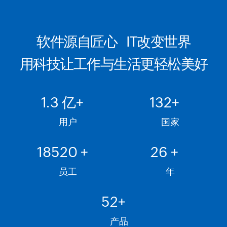
软件源自匠心 IT改变世界
用科技让工作与生活更轻松美好
1.5
亿+
149
+
用户
国家
18975
+
29
+
员工
年
59
+
产品