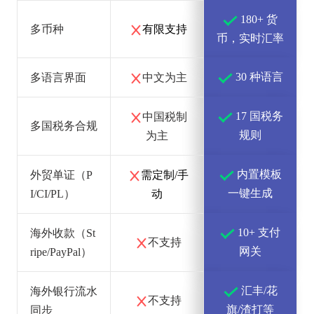
180+ 货
多币种
有限支持
币，实时汇率
30 种语言
多语言界面
中文为主
17 国税务
中国税制
多国税务合规
规则
为主
内置模板
外贸单证（P
需定制/手
一键生成
I/CI/PL）
动
10+ 支付
海外收款（St
不支持
网关
ripe/PayPal）
汇丰/花
海外银行流水
不支持
旗/渣打等
同步