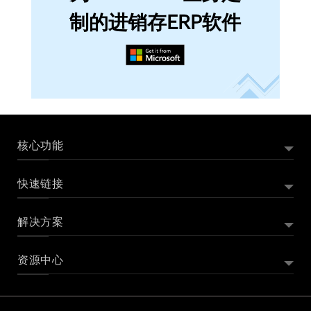
制的进销存ERP软件
核心功能
快速链接
外贸订单管理系统
外贸账单管理
解决方案
Zoho Books 是什么
Zoho Books 产品演示
报价管理
Zoho Books 价格
Zoho Books 版本价格对比
项目管理
资源中心
记账软件
初创公司记账软件
小企业记账软件
Zoho Books 客户评价
Zoho Books 插件与集成
库存管理
桌面记账软件
个体户记账软件
免费企业记账系统
申请成为代理合作伙伴
采购订单管理
Zoho Books 使用帮助文档
Zoho Books 操作视频