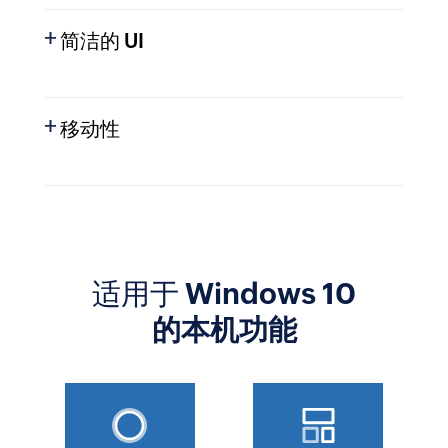
简洁的 UI
移动性
只需发送一封电子邮件，就能获得帮助。我们
的支持团队随时准备为您提供帮助。请发送邮
件至
support@zohocorp.com.cn
，我们会
及时回复您。
找到您所需的一切，确保不遗漏任何功能。我
适用于 Windows 10
们的用户界面整洁且直观，可帮助您轻松设置
Zoho Books，让您在整个应用中顺畅无阻地
的本机功能
工作，并充分利用其所有功能。
您无需局限于在计算机上管理财务记账事务。
Zoho Books 同样适用于 Windows 10 平板电
脑，使您无论身处何地，都能随时轻松处理财
务记账工作。