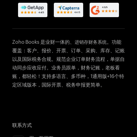
在线支付
进销存订单管理百科
会计软件是什么？
CRM会计记账软件
银行对账
告别电子表格记账
费用管理
财务报表
Invoice管理
Zoho Books 是业财一体的、
。功能
进销存财务系统
文档管理
覆盖：客户、报价、开票、订单、采购、库存、记账
自动化订单管理
以及国际税务合规。规范企业订单财务流程，单据自
进销存系统所有功能
动同步应收应付。业务员跟单，财务记账，老板看
账，都轻松！支持多语言、多币种，1通用版+16个特
定区域版本，国际开票、税务申报更简单。
联系方式