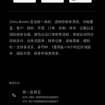
费用管理
财务报表
Invoice管理
Zoho Books 是业财一体的、
进销存财务系统
。功能覆
文档管理
盖：客户、报价、开票、订单、采购、库存、记账以及
自动化订单管理
国际税务合规。规范企业订单财务流程，单据自动同步
进销存系统所有功能
应收应付。业务员跟单，财务记账，老板看账，都轻
松！支持多语言、多币种，1通用版+16个特定区域版
本，国际开票、税务申报更简单。
联系方式
周一至周五
400-660-8680转806或863
010-82738868转806或863