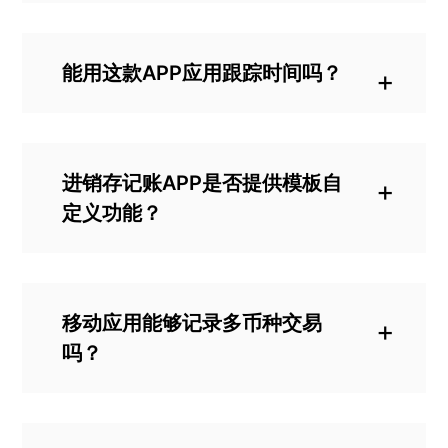
APP是基于网页的 Zoho Books 应用的
补充。如果您已经拥有 Zoho Books 账
能用这款APP应用跟踪时间吗？
户，您可以下载这款进销存财务APP，登
可以，您可以跟踪在项目上花费的时
录您的账户，无需支付任何额外费用的
间，并直接在应用程序中向客户开具账
情况下继续使用。
单。
进销存记账APP是否提供模板自
定义功能？
目前，无法在Zoho Books的手机应用中
编辑模板。不过，可以在手机应用中从
我们的模板库中选择一个模板，并在之
移动应用能够记录多币种交易
后通过网页版应用对其进行编辑。
吗？
可以，Zoho Books 移动记账应用支持多
种货币的交易。