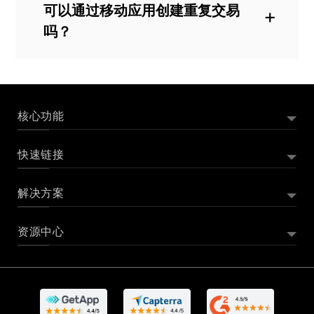
可以通过移动应用创建重复交易
吗？
可以，Zoho Books 移动财务应用同时支
持一次性交易和重复交易。
核心功能
快速链接
外贸订单管理系统
外贸账单管理
解决方案
Zoho Books 是什么
Zoho Books 产品演示
Zoho Books 价格
报价管理
Zoho Books 版本价格对比
Zoho Books 客户评价
项目管理
资源中心
记账软件
初创公司记账软件
小企业记账软件
桌面记账软件
Zoho Books 插件与集成
申请成为代理合作伙伴
库存管理
个体户记账软件
免费企业记账系统
采购订单管理
Zoho Books 使用帮助文档
Zoho Books 操作视频
在线支付
进销存订单管理百科
会计软件是什么？
CRM会计记账软件
银行对账
告别电子表格记账