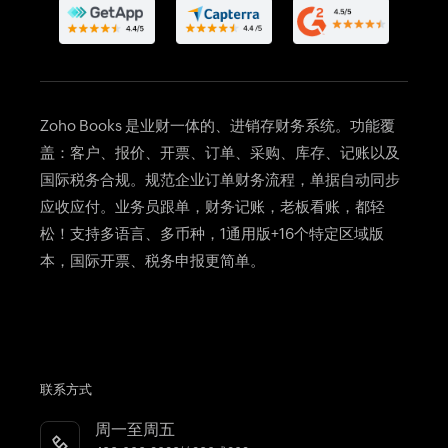
进销存订单管理百科
会计软件是什么？
CRM会计记账软件
银行对账
告别电子表格记账
费用管理
财务报表
Invoice管理
Zoho Books 是业财一体的、
进销存财务系统
。功能覆
文档管理
盖：客户、报价、开票、订单、采购、库存、记账以及
自动化订单管理
国际税务合规。规范企业订单财务流程，单据自动同步
进销存系统所有功能
应收应付。业务员跟单，财务记账，老板看账，都轻
松！支持多语言、多币种，1通用版+16个特定区域版
本，国际开票、税务申报更简单。
联系方式
周一至周五