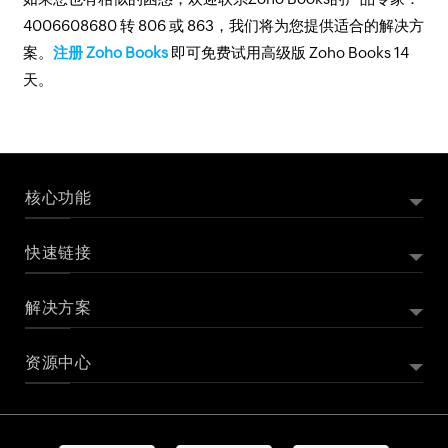
4006608680 转 806 或 863，我们将为您提供适合的解决方
案。
注册 Zoho Books
即可免费试用高级版 Zoho Books 14
天。
核心功能
快速链接
外贸订单管理系统
外贸账单管理
解决方案
Zoho Books 是什么
Zoho Books 产品演示
报价管理
Zoho Books 价格
Zoho Books 版本价格对比
项目管理
资源中心
记账软件
初创公司记账软件
小企业记账软件
Zoho Books 客户评价
Zoho Books 插件与集成
库存管理
桌面记账软件
个体户记账软件
免费企业记账系统
申请成为代理合作伙伴
采购订单管理
Zoho Books 使用帮助文档
Zoho Books 操作视频
在线支付