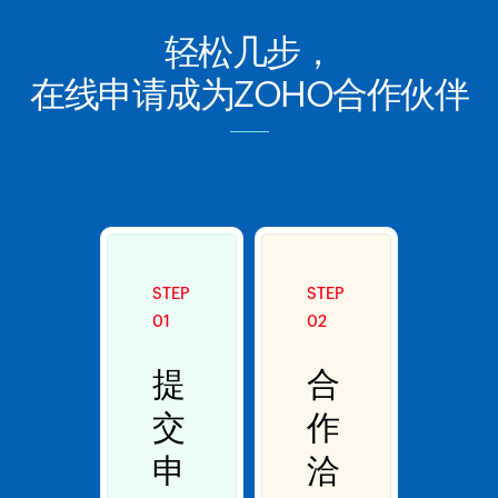
轻松几步，
在线申请成为ZOHO合作伙伴
STEP
STEP
01
02
提
合
交
作
申
洽