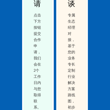
请
谈
点击
专属
下方
生态
按钮
经理
提交
对
合作
接，
申
基于
请，
您的
我们
业务
会在
专长
2个
定制
工作
行业
日内
解决
与您
方案
取得
路线
联
图，
系。
初步