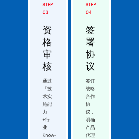
STEP
STEP
03
04
资
签
格
署
审
协
核
议
通过
签订
「技
战略
术实
合作
施能
协
力
议，
+行
明确
业
产品
Know-
代理