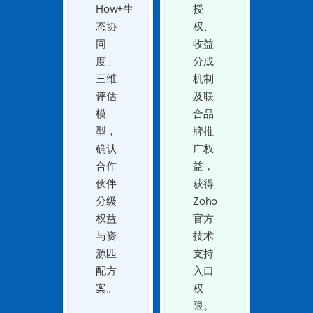
How+生
授
态协
权、
同
收益
度」
分成
三维
机制
评估
及联
模
合品
型，
牌推
确认
广权
合作
益，
伙伴
获得
分级
Zoho
权益
官方
与资
技术
源匹
支持
配方
入口
案。
权
限。