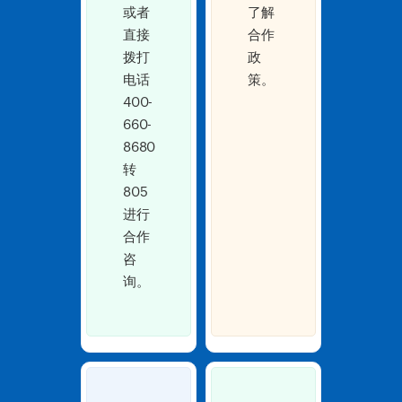
或者
了解
直接
合作
拨打
政
电话
策。
400-
660-
8680
转
805
进行
合作
咨
询。