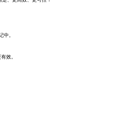
记中。
更有效。
。