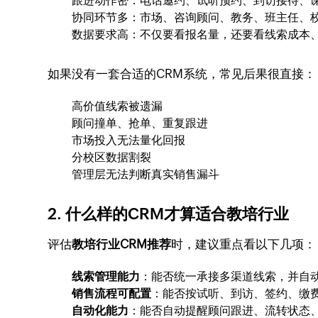
跟进动作密：电话邀约、试听预约、到访接待、
协同环节多：市场、咨询顾问、教务、班主任、
数据要求高：不仅要看报名量，还要看线索成本
如果没有一套合适的CRM系统，常见后果很直接：
高价值线索被遗漏
顾问撞单、抢单、重复跟进
市场投入无法量化回报
分校区数据割裂
管理层无法判断真实销售漏斗
2. 什么样的CRM才算适合教培行业
评估
教培行业CRM推荐
时，建议重点看以下几项：
线索管理能力
：能否统一承接多渠道线索，并自
销售流程可配置
：能否按试听、到访、签约、缴
自动化能力
：能否自动提醒顾问跟进、流转状态