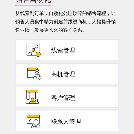
从线索到订单，自动化处理琐碎的销售流程，让
销售人员集中精力创建并跟进商机，大幅提升销
售业绩，发展更长久的客户关系。
SaaSworthy
TrustRadius
高价值CRM软件
高分CRM品牌
线索管理
海量线索创建、培育、评分、转化、分发
商机管理
销售管理软件
Gartner Peer Insights
识别并跟踪销售机会，促进快速成单
50强
客户之选奖
客户管理
统一客户资源，建立360°客户视图
联系人管理