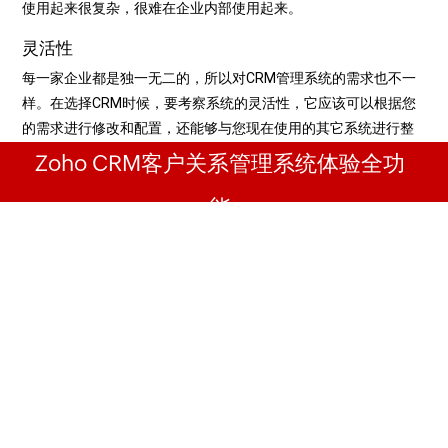
使用起来很复杂，很难在企业内部使用起来。
灵活性
每一家企业都是独一无二的，所以对CRM管理系统的需求也不一
样。在选择CRM时候，要考察系统的灵活性，它应该可以根据您
的需求进行修改和配置，还能够与您现在使用的其它系统进行整
合。
Zoho CRM客户关系管理系统体验全功
用户评价
能
用户评价是其他用户对一款CRM客户管理系统的使用体验和反
馈，有助于您对这款CRM系统建立更加全面的认识和理解。另
注册立享 30天免费试用
外，您还要看CRM厂商在社交媒体的活跃度，看它是否积极回应
客户的咨询和问题。
安全与合规
CRM系统的安全性是第一位的，很多企业会忽略这一点。在考察
CRM系统时，您需要了解您的数据存储在哪里，CRM厂商是否遵
从相关的安全认证，例如ISO 27017(云服务信息安全管理体系),
GDPR(欧盟通用数据保护条例)等等。