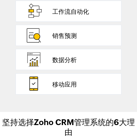
与每一位联系人紧密互动，建立持久的客
工作流自动化
户关系
自动处理日常任务，为销售人员节省时间
销售预测
去做更有价值的工作
根据当前销售趋势梳理数据，进行精准的
数据分析
销售预测
快速生成报表和仪表板，全面了解业务运
移动应用
行情况，依据数据明智决策
行走在路上，工作在云端。随时随地使用
坚持选择Zoho CRM管理系统的6大理
系统并与团队协同，推动成交
由