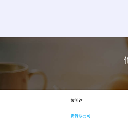
娇芙达
麦肯锡公司