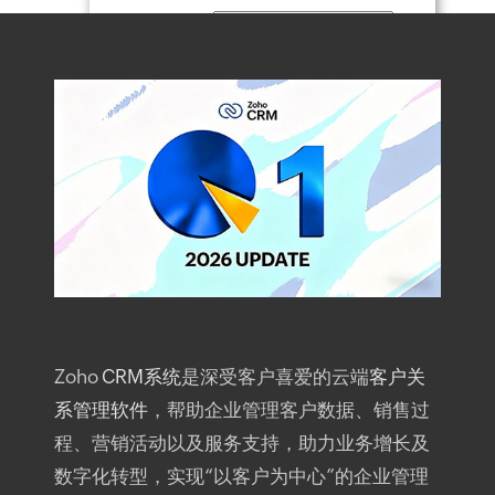
姓名
*
手机号
码
*
企业邮
箱
*
公司名
称
*
所在省
份
*
咨询类
型
*
Zoho
CRM系统
是深受客户喜爱的云端
客户关
系管理软件
，帮助企业管理客户数据、销售过
留言内
程、营销活动以及服务支持，助力业务增长及
容
数字化转型，实现“以客户为中心”的企业管理