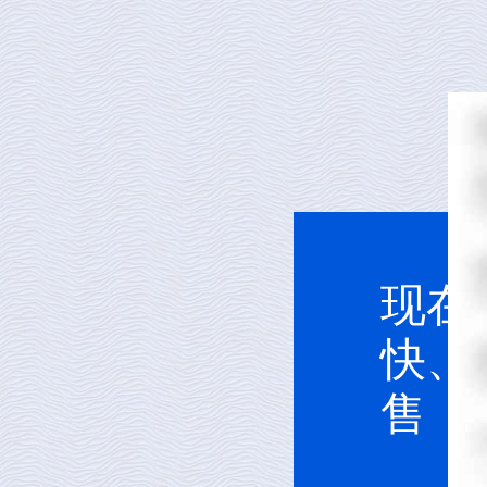
现在
快、
售