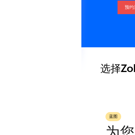
预约
选择Z
蓝图
为您