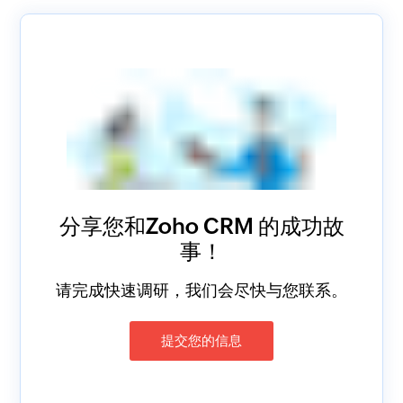
分享您和Zoho CRM 的成功故
事！
请完成快速调研，我们会尽快与您联系。
提交您的信息