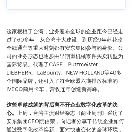
这家根植于台湾，业务遍布全球的企业距今已经走
过了60多年。从台湾十大建设、到历经9年苏花改
全线通车等重大时刻都有安东集团参与的身影。公
司的业务形态也逐步由早期重机械零件买卖转型为
国际贸易。代理了CASE、Putzmeister、
LIEBHERR、LaBounty、NEW HOLLAND等40多
个国际品牌，还引入了符合欧盟六期排放标准的
IVECO商用卡车，营收连年创造新高峰。
这些卓越成就的背后离不开企业数字化改革的决
心。
上周，台湾主流财经杂志《商业周刊》采访了
安东集团CEO阮信荣，向记者分享了传统企业如何
通过数字化改革焕新；面对快速变化的全球环境，