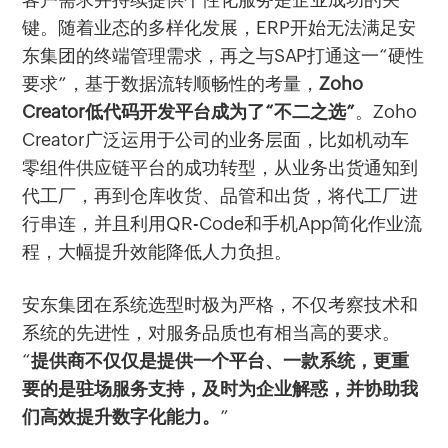
键。随着业态的多样化发展，ERP开始无法满足安
东集团的终端管理需求，再之与SAP打通这一“硬性
要求”，基于数据流转顺畅性的考量，
Zoho
Creator低代码开发平台成为了“不二之选”
。Zoho
Creator广泛运用于公司的业务层面，比如机动车
零组件供应链平台的成功转型，从业务出货通知到
代工厂，再到仓库收货、品管和出货，将代工厂进
行串连，并且利用QR-Code和手机App简化作业流
程，大幅提升效能降低人力负担。
安东集团在系统选型时极为严格，不仅考察技术和
系统的先进性，对服务品质也有相当高的要求。
“
提供商不仅仅是提供一个平台、一款系统，更重
要的是驻场服务支持，及时为企业解惑，并协助我
们高效提升数字化能力。
”