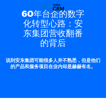
60年台企的数字
化转型心路：安
东集团营收翻番
的背后
说到安东集团可能很多人并不熟悉，但是他们
的产品和服务项目在业内却是赫赫有名。