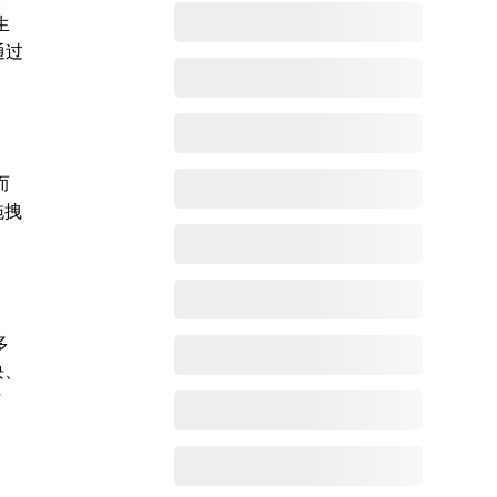
生
通过
而
拖拽
多
块、
作