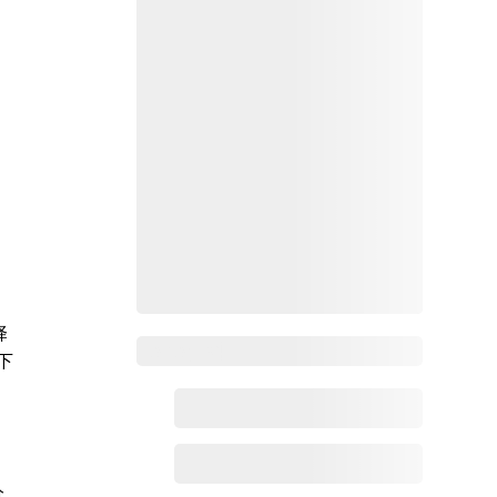
择
Zoho百科
下
分