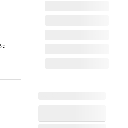
余
您提
最新动态