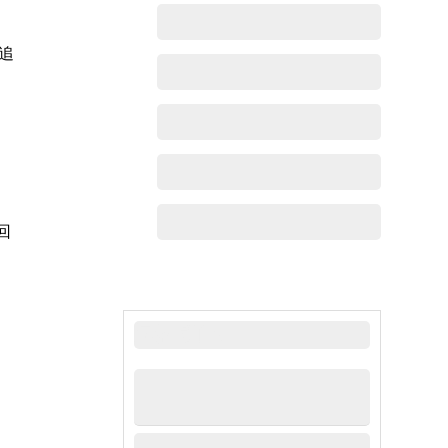
追
回
最新动态