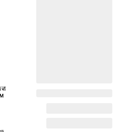
着诸
Zoho百科
M