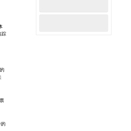
体
追踪
的
关
票
中的