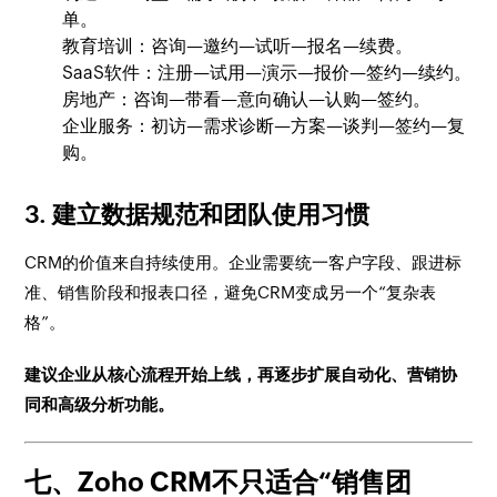
单。
教育培训：咨询—邀约—试听—报名—续费。
SaaS软件：注册—试用—演示—报价—签约—续约。
房地产：咨询—带看—意向确认—认购—签约。
企业服务：初访—需求诊断—方案—谈判—签约—复
购。
3. 建立数据规范和团队使用习惯
CRM的价值来自持续使用。企业需要统一客户字段、跟进标
准、销售阶段和报表口径，避免CRM变成另一个“复杂表
格”。
建议企业从核心流程开始上线，再逐步扩展自动化、营销协
同和高级分析功能。
七、Zoho CRM不只适合“销售团