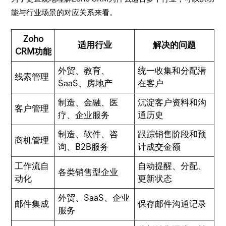
能与行业场景的对应关系来看。
Zoho
适用行业
解决的问题
CRM功能
外贸、教育、
统一收集和分配潜
线索管理
SaaS、房地产
在客户
制造、金融、医
沉淀客户资料和沟
客户管理
疗、企业服务
通历史
制造、软件、咨
跟踪销售阶段和预
商机管理
询、B2B服务
计成交金额
工作流自
自动提醒、分配、
各类销售型企业
动化
更新状态
外贸、SaaS、企业
邮件集成
保存邮件沟通记录
服务