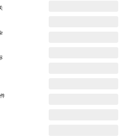
关
杂
标
软件