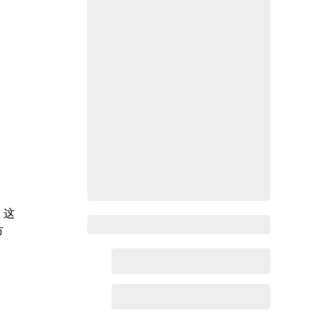
，这
Zoho百科
市