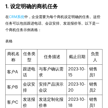
1. 设定明确的商机任务
在
CRM系统
中，企业需要为每个商机设定明确的任务。这些
任务可以包括跟进电话、会议安排、发送报价等。以下是一
个商机任务示例表格：
表格
商机名
任务类
负责
任务描述
截止日期
称
型
人
跟进电
与客户确认需
2023-10-
销售
客户A
话
求
15
员1
会议安
安排产品演示
2023-10-
销售
客户B
排
会议
20
员2
发送报
发送定制化报
2023-10-
销售
客户C
价
价单
18
员1