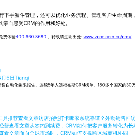
行下手漏斗管理，还可以优化业务流程、管理客户生命周期
以亲自感受CRM的作用和好处。
迎免费体验
400-660-8680
， 转载请注明出处:
www.zoho.com.cn/crm/
g
4月6日
Tianqi
ner销售自动化象限报告、连续5年入选福布斯CRM榜单。180多个国家的3
查看文章
访店拍照打卡哪家系统靠谱？外勤销售拜
查看文章
从签约到续费，CRM如何把客户服务转化为长
查看文章
面向全球市场时，CRM如何支撑跨区域商机协同