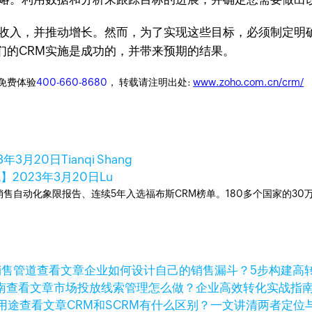
加收入，并推动增长。然而，为了实现这些目标，必须制定明
们的CRM实施是成功的，并带来预期的结果。
迎免费体验
400-660-8680
， 转载请注明出处:
www.zoho.com.cn/crm/
23年3月20日
Tianqi Shang
统】
2023年3月20日
Lu
ner销售自动化象限报告、连续5年入选福布斯CRM榜单。180多个国家的3
查看文章
企业如何设计自己的销售漏斗？5步构建高
查看文章
市场投放线索管理怎么做？企业高效转化实战指
查看文章
CRM和SCRM有什么区别？一文讲清两者定位