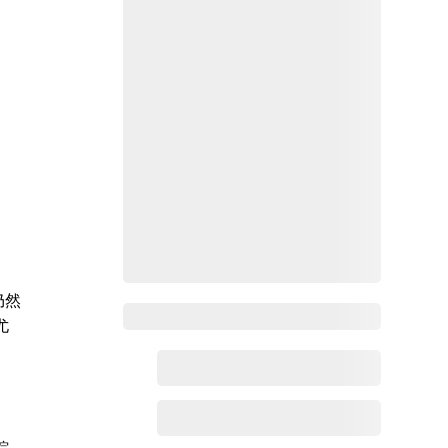
仍然
Zoho百科
尤