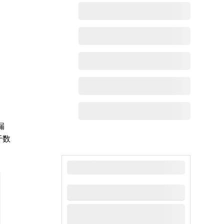
漏
于数
最新动态