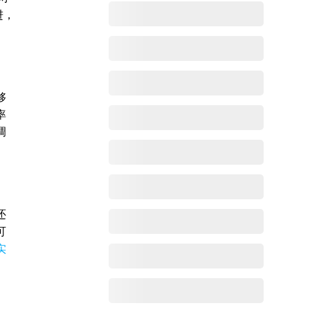
进，
够
率
调
还
可
实