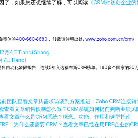
原因了，如果您还想继续了解，可以阅读
《CRM对初创企业的
迎免费体验
400-660-8680
， 转载请注明出处:
www.zoho.com.cn/crm/
12月4日
Tianqi Shang
月7日
Tianqi
ner销售自动化象限报告、连续5年入选福布斯CRM榜单。180多个国家的3
查看文章
从需求访谈到方案推进：Zoho CRM连接
查看文章
销售预测怎么做？CRM系统如何提前判断业绩风
查看文章
什么是CRM系统？概念、功能、作用和选型指南
查看文章
已经在用ERP企业的C