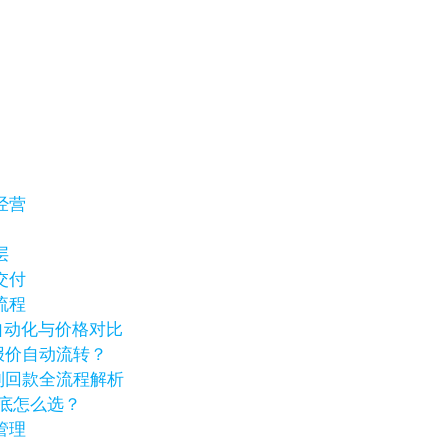
经营
层
交付
流程
销自动化与价格对比
报价自动流转？
到回款全流程解析
到底怎么选？
管理