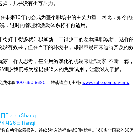
选择，几乎没有生存压力。
在未来10年内会成为整个职场中的主要力量，因此，如今的
话说，过时的管理和激励体系将不再适用。
干得好干得多就升职加薪，干得少干的差就降职减薪。这样
能说没有效果，但在当下的环境中，却很容易带来适得其反的
玩家一样去思考，甚至用游戏化的机制来让“玩家”不断上瘾
RM吧~我们将为您提供15天的免费试用，让您深入了解。
迎免费体验
400-660-8680
， 转载请注明出处:
www.zoho.com.cn/crm/
5日
Tianqi Shang
年4月26日
Tianqi
ner销售自动化象限报告、连续5年入选福布斯CRM榜单。180多个国家的3