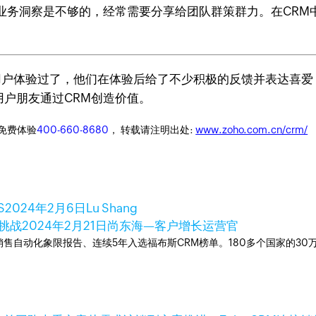
业务洞察是不够的，经常需要分享给团队群策群力。在CRM
版用户体验过了，他们在体验后给了不少积极的反馈并表达喜
的用户朋友通过CRM创造价值。
迎免费体验
400-660-8680
， 转载请注明出处:
www.zoho.com.cn/crm/
S
2024年2月6日
Lu Shang
挑战
2024年2月21日
尚东海—客户增长运营官
ner销售自动化象限报告、连续5年入选福布斯CRM榜单。180多个国家的3