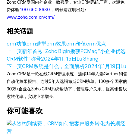
Zoho CRM受国内外企业一致喜爱，专业CRM系统厂商，欢迎免
费体验
400-660-8680
， 转载请注明出处:
www.zoho.com.cn/crm/
相关话题
crm功能
crm选型
crm效果
crm价值
crm优点
上一页
新年首秀 | Zoho Bigin揽获PCMag“小企业优选
CRM软件”称号
2024年1月15日
Lu Shang
下一页
CRM系统是什么，全面解析
2024年1月19日
Lu
Zoho CRM是一款在线CRM管理系统，连续14年入选Gartner销售
自动化象限报告、连续5年入选福布斯CRM榜单。180多个国家的
30万+企业在Zoho CRM系统帮助下，管理客户关系，提高销售线
索转化率，实现业绩增长。
你可能喜欢