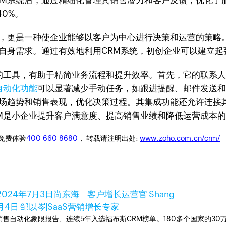
RM系统后，通过精细化管理其销售潜力和客户反馈，优化了
0%。
件，更是一种使企业能够以客户为中心进行决策和运营的策略
合自身需求。通过有效地利用CRM系统，初创企业可以建立
友好的工具，有助于精简业务流程和提升效率。首先，它的联
自动化功能
可以显著减少手动任务，如跟进提醒、邮件发送和
市场趋势和销售表现，优化决策过程。其集成功能还允许连接
CRM是小企业提升客户满意度、提高销售业绩和降低运营成本
迎免费体验
400-660-8680
， 转载请注明出处:
www.zoho.com.cn/crm/
2024年7月3日
尚东海—客户增长运营官 Shang
月4日
邹以岑|SaaS营销增长专家
ner销售自动化象限报告、连续5年入选福布斯CRM榜单。180多个国家的3