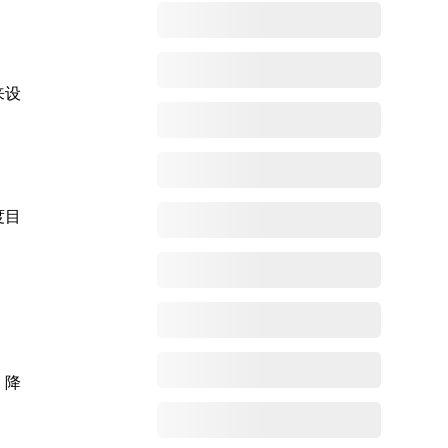
来设
度目
，降