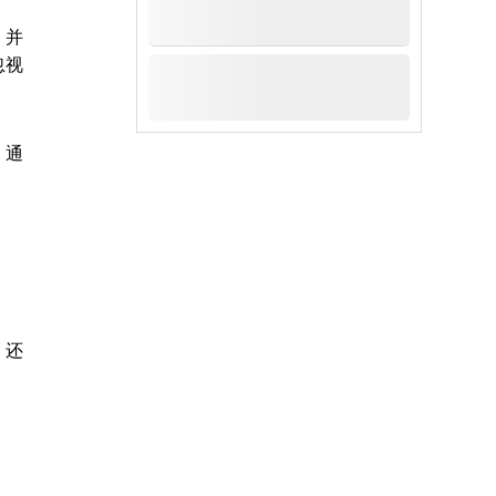
，并
忽视
。通
，还