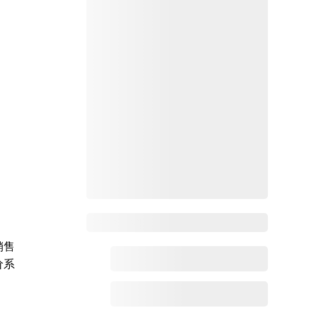
Zoho百科
销售
价系