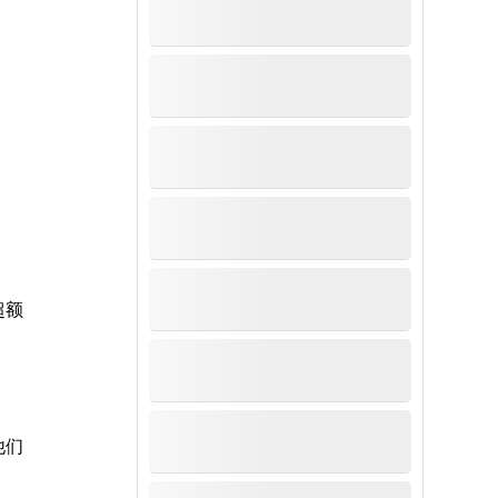
。
超额
他们