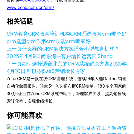
费体验
400-660-8680
， 转载请注明出处:
www.zoho.com.cn/crm/
相关话题
CRM
教育CRM
教育培训机构CRM系统
教育crm哪个好
crm选型
crm作用
crm功能
crm哪家好
上一页
什么样的CRM解决方案适合小型教育机构？
2025年4月9日
尚东海—客户增长运营官 Shang
下一页
如何选择适合北京的CRM系统解决方案
2025年
4月10日
邹以岑|SaaS营销增长专家
Zoho CRM是一款在线CRM管理系统，连续14年入选Gartner销售
自动化象限报告、连续5年入选福布斯CRM榜单。180多个国家的
30万+企业在Zoho CRM系统帮助下，管理客户关系，提高销售线
索转化率，实现业绩增长。
你可能喜欢
查