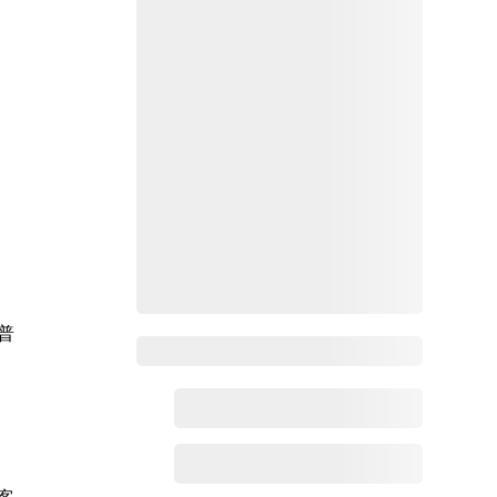
普
Zoho百科