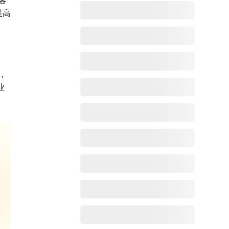
客
提高
，
业