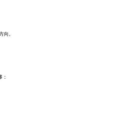
方向。
够：