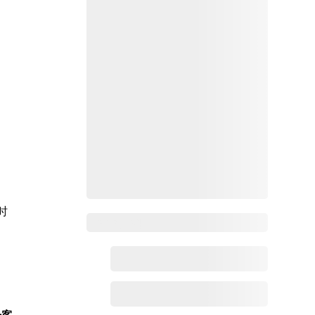
时
Zoho百科