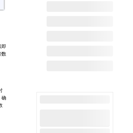
以即
些数
时
，确
最新动态
效