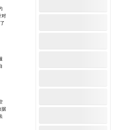
的
针对
强了
服
自
控
数据
法