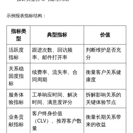
示例报表指标结构：
指标类
典型指标
价值
型
活跃度
跟进次数、回访频
判断维护是否充
指标
率、邮件打开率
分
关系稳
续费率、流失率、合
衡量客户关系健
固度指
同周期
康度
标
服务体
工单响应时间、解决
拆解影响关系的
验指标
时间、满意度评分
关键体验节点
客户终身价值
业务贡
衡量长期关系带
（CLV）、推荐客户数
献指标
来的收益
量