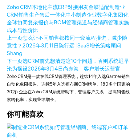
Zoho CRM本地化
主流ERP对接
用友金蝶适配
制造业
CRM
销售生产售后一体化
中小制造企业数字化
集团化
全球协同
复杂报价与BOM管理
渠道与经销商管理
实施
成本与性价比
上一页
怎么让不同销售都按同一套流程推进，减少随
意性？
2026年3月11日
陈行远 | SaaS增长策略顾问
Shang
下一页
选CRM前先想清楚这10个问题，否则系统迟早
沦为摆设
2026年3月4日
尚东海—客户增长运营官
Zoho CRM是一款在线CRM管理系统，连续14年入选Gartner销售
自动化象限报告、连续5年入选福布斯CRM榜单。180多个国家的
30万+企业在Zoho CRM系统帮助下，管理客户关系，提高销售线
索转化率，实现业绩增长。
你可能喜欢