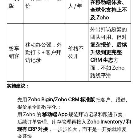
在移动端体验、
版
价
人 / 年
全球化支持上不
及 Zoho
外出拜访频繁的
团队可用。但对
移动办公强，外
复杂报价、后续
纷享
价格不
勤打卡 + 客户拜
升级到更完整
销客
公开
访记录
CRM 生态
方
面，不如 Zoho
路线平滑
实施建议：
先用
Zoho Bigin/Zoho CRM 标准版
把客户、跟进、
报价单全部数字化；
用 Zoho 的
移动端 App
规范拜访记录和跟进节奏；
后续订单管理、库存管理再接入
Zoho Inventory / 和
现有 ERP 对接
，一步步长大，而不是一开始就堆复
杂系统。