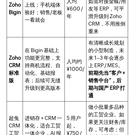
人均
如需对接金蝶/用
Zoho
上线；手机端体
¥600 /
友等 ERP，可平
Bigin
验好；销售/老板
年
滑升级到 Zoho
一看就会
CRM，不用推倒
重来
有清晰成长规划
在 Bigin 基础上
的小型制造，未
Zoho
功能更完整，支
来 1–3 年会逐步
人均约
CRM
持商机流程、自
上 ERP / MES。
¥1000/
标准
动化、基础报
前期先当“客户 +
年
版
表；后续可无缝
销售中台”，后
升级到更高版本
期与国产 ERP 打
通
做小批量多品种
的工贸企业。如
超兔
进销存 + CRM 一
5 用户
果更关注财务/库
CRM
体化，适合工贸
起，
存，可考虑；但
工贸
一体企业，AI 报
¥750 /