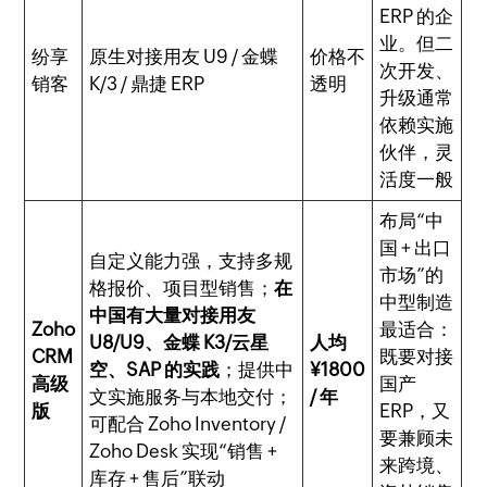
ERP 的企
业。但二
纷享
原生对接用友 U9 / 金蝶
价格不
次开发、
销客
K/3 / 鼎捷 ERP
透明
升级通常
依赖实施
伙伴，灵
活度一般
布局“中
国 + 出口
自定义能力强，支持多规
市场”的
格报价、项目型销售；
在
中型制造
中国有大量对接用友
Zoho
最适合：
U8/U9、金蝶 K3/云星
人均
CRM
既要对接
空、SAP 的实践
；提供中
¥1800
高级
国产
文实施服务与本地交付；
/ 年
版
ERP，又
可配合 Zoho Inventory /
要兼顾未
Zoho Desk 实现“销售 +
来跨境、
库存 + 售后”联动