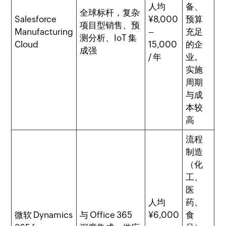
人均
备、
全球标杆，复杂
Salesforce
¥8,000
预算
项目型销售、预
Manufacturing
–
充足
测分析、IoT 集
Cloud
15,000
的企
成强
/ 年
业。
实施
周期
与成
本较
高
流程
制造
（化
工、
医
人均
药、
微软 Dynamics
与 Office 365
¥6,000
食