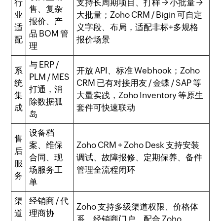
行
支持长周期项目、打样 → 小批量 →
售、复杂
业
大批量；Zoho CRM / Bigin 可自定
报价、产
适
义字段、布局，适配非标+多规格
品 BOM 管
配
报价场景
理
与 ERP /
系
开放 API、标准 Webhook；Zoho
PLM / MES
统
CRM 已有对接用友 / 金蝶 / SAP 等
打通，消
集
大量实践，Zoho Inventory 等原生
除数据孤
成
套件可快速联动
岛
设备档
售
案、维保
Zoho CRM + Zoho Desk 支持安装
后
合同、现
调试、故障报修、定期保养、备件
服
场服务工
管理全流程闭环
务
单
渠
经销商 / 代
Zoho 支持多级渠道权限、价格体
道
理商协
系、经销商门户，配合 Zoho