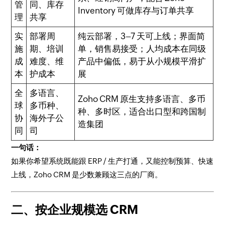
管
同、库存
Inventory 可做库存与订单共享
理
共享
实
部署周
纯云部署，3–7 天可上线；界面简
施
期、培训
单，销售易接受；人均成本在同级
成
难度、维
产品中偏低，易于从小规模平滑扩
本
护成本
展
全
多语言、
Zoho CRM 原生支持多语言、多币
球
多币种、
种、多时区，适合出口型和跨国制
协
海外子公
造集团
同
司
一句话：
如果你希望系统既能跟 ERP / 生产打通，又能控制预算、快速
上线，Zoho CRM 是少数兼顾这三点的厂商。
二、按企业规模选 CRM