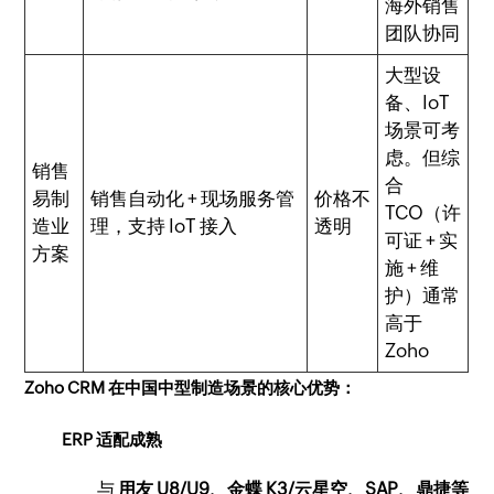
海外销售
团队协同
大型设
备、IoT
场景可考
虑。但综
销售
合
易制
销售自动化 + 现场服务管
价格不
TCO（许
造业
理，支持 IoT 接入
透明
可证 + 实
方案
施 + 维
护）通常
高于
Zoho
Zoho CRM 在中国中型制造场景的核心优势：
ERP 适配成熟
与
用友 U8/U9、金蝶 K3/云星空、SAP、鼎捷等