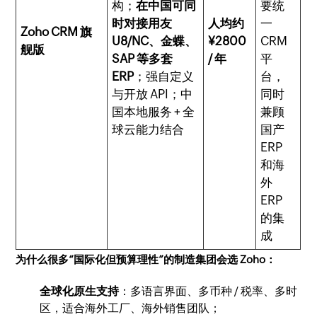
构；
在中国可同
要统
时对接用友
人均约
一
Zoho CRM 旗
U8/NC、金蝶、
¥2800
CRM
舰版
SAP 等多套
/ 年
平
ERP
；强自定义
台，
与开放 API；中
同时
国本地服务 + 全
兼顾
球云能力结合
国产
ERP
和海
外
ERP
的集
成
为什么很多“国际化但预算理性”的制造集团会选 Zoho：
全球化原生支持
：多语言界面、多币种 / 税率、多时
区，适合海外工厂、海外销售团队；