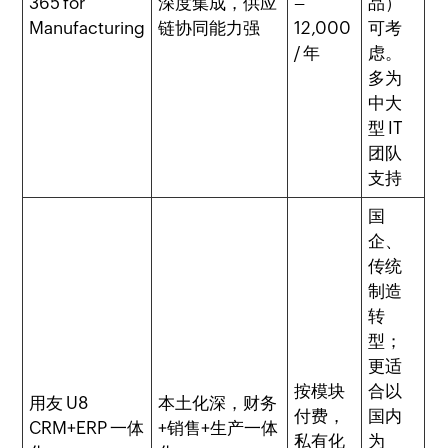
365 for
深度集成，供应
–
品）
Manufacturing
链协同能力强
12,000
可考
/ 年
虑。
多为
中大
型 IT
团队
支持
国
企、
传统
制造
转
型；
更适
按模块
合以
用友 U8
本土化深，财务
付费，
国内
CRM+ERP 一体
+销售+生产一体
私有化
为