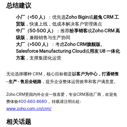
总结建议
小厂（<50 人）
：优先选
Zoho Bigin
或
超兔 CRM 工
贸版
，快速上线，低成本解决客户管理痛点
中厂（50-500 人）
：推荐
纷享销客
或
Zoho CRM 高
级版
，兼顾销售与生产协同
大厂（>500 人）
：考虑
Zoho CRM旗舰版、
Salesforce Manufacturing Cloud
或
用友 U8 一体化
方案
，支撑集团化运营
无论选择哪种 CRM，核心目标都是
以客户为中心，打通销售
- 生产 - 售后全链路
，提升企业整体运营效率和客户满意度。
Zoho CRM受国内外企业一致喜爱，专业CRM系统厂商，欢迎免
费体验
400-660-8680
， 转载请注明出处:
www.zoho.com.cn/crm/
相关话题