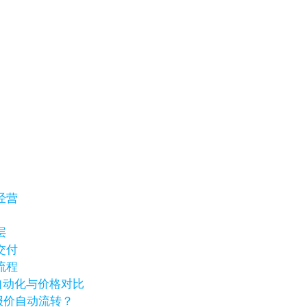
经营
层
交付
流程
销自动化与价格对比
报价自动流转？