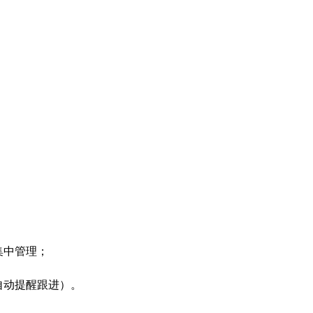
；
集中管理；
自动提醒跟进）。