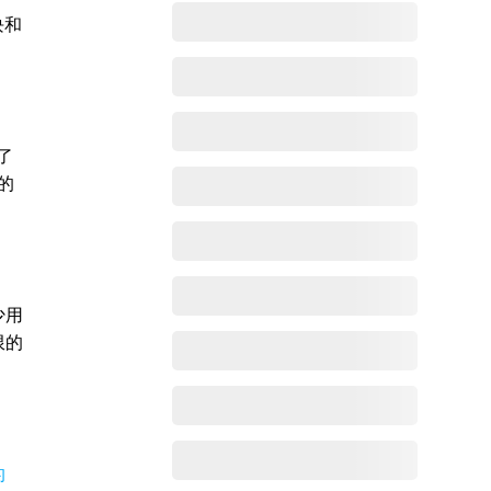
块和
了
的
少用
限的
的