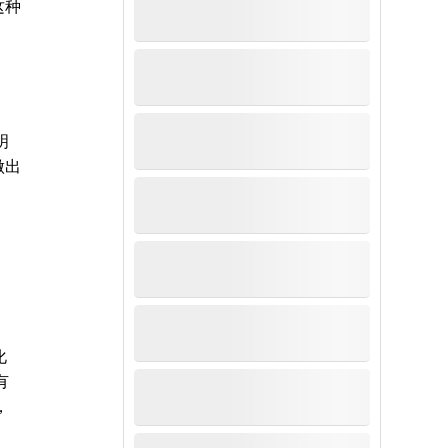
这种
明
做出
化
有
，