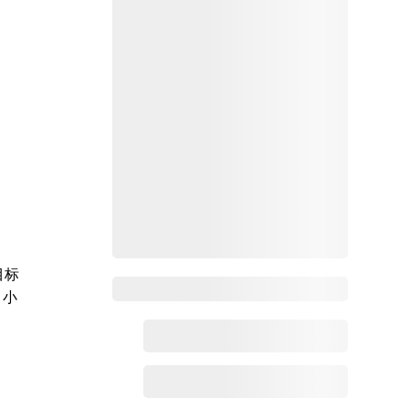
目标
Zoho百科
。小