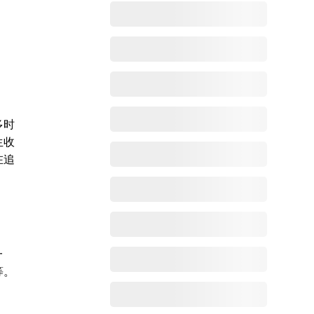
多时
生收
在追
一
等。