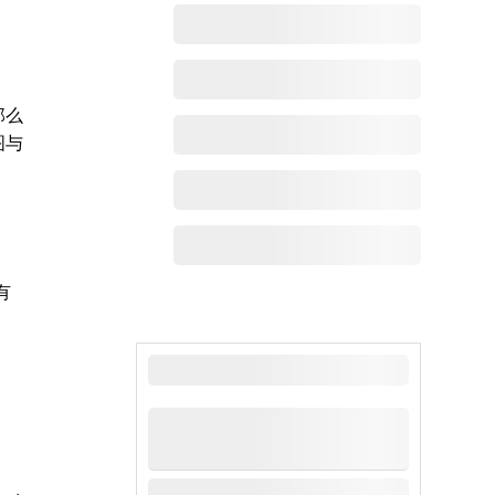
那么
图与
有
最新动态