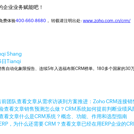
你的企业业务赋能吧！
迎免费体验
400-660-8680
， 转载请注明出处:
www.zoho.com.cn/crm/
nqi Shang
6日
Tianqi
ner销售自动化象限报告、连续5年入选福布斯CRM榜单。180多个国家的3
查看文章
从需求访谈到方案推进：Zoho CRM连接
查看文章
销售预测怎么做？CRM系统如何提前判断业绩风
查看文章
什么是CRM系统？概念、功能、作用和选型指南
查看文章
已经在用ERP企业的C