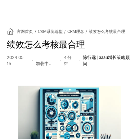
官网首页
/
CRM系统选型
/
CRM理念
/
绩效怎么考核最合理
绩效怎么考核最合理
2024-05-
367 阅读
4 分
陈行远 | SaaS增长策略顾
15
量
钟
问