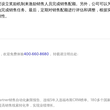
过设立奖励机制来激励销售人员完成销售配额。另外，公司可以
地完成销售任务。最后，定期对销售配额进行评估和调整，根据
极性。
商，欢迎免费体验
400-660-8680
， 转载请注明出处:
Gartner销售自动化象限报告、连续5年入选福布斯CRM榜单。180多个国
系，提高销售线索转化率，实现业绩增长。