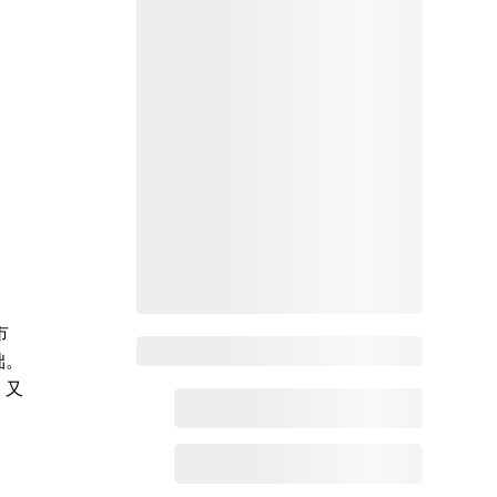
市
Zoho百科
础。
，又