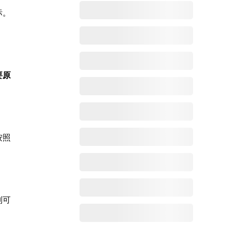
标。
要原
按照
则可