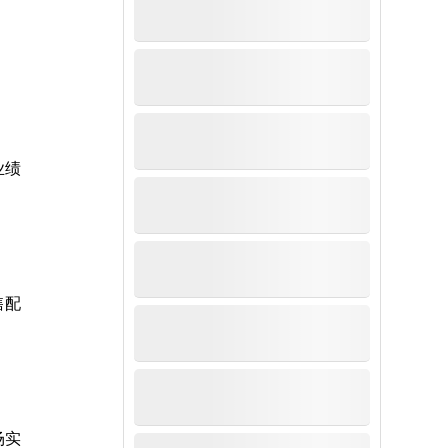
业绩
售配
场实