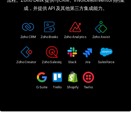
流程。Zoho Desk 提供与CRM、Invoice和Inventory的集
成，并提供 API 及其他第三方集成能力。
Zoho CRM
Zoho Books
Zoho Analytics
Zoho Assist
Zoho Creator
Zoho SalesIq
Slack
Jira
Salesforce
G Suite
Trello
Shopify
Twilio