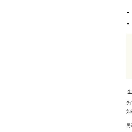
生
为
如
另