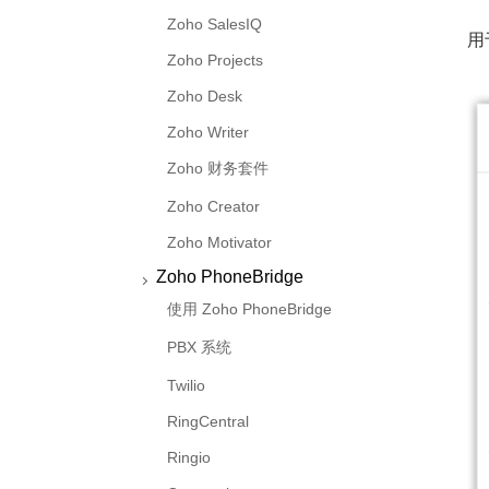
Zoho SalesIQ
用
Zoho Projects
Zoho Desk
Zoho Writer
Zoho 财务套件
Zoho Creator
Zoho Motivator
Zoho PhoneBridge
使用 Zoho PhoneBridge
PBX 系统
Twilio
RingCentral
Ringio