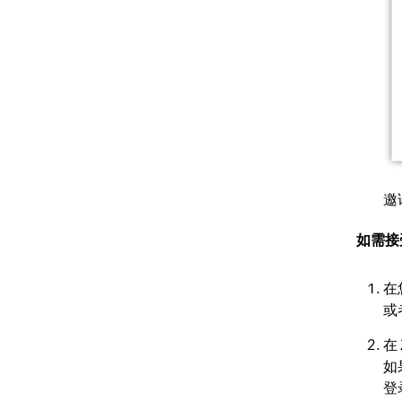
邀
如需接受
在
或
在
如
登