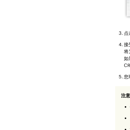
点
接
将
如
C
您
注