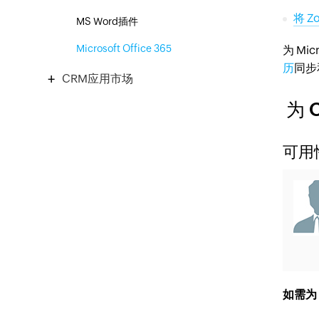
将 Z
MS Word插件
Microsoft Office 365
为 Mi
历
同步
CRM应用市场
为 
可用
如需为 O