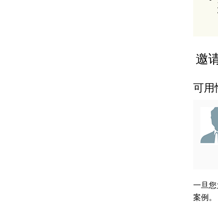
邀请
可用
一旦您为
案例。