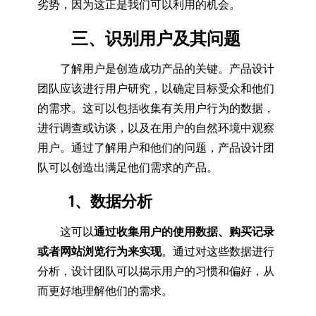
劣势，因为这正是我们可以利用的机会。
三、识别用户及其问题
了解用户是创造成功产品的关键。产品设计
团队应该进行用户研究，以确定目标受众和他们
的需求。这可以包括收集有关用户行为的数据，
进行调查或访谈，以及在用户的自然环境中观察
用户。通过了解用户和他们的问题，产品设计团
队可以创造出满足他们需求的产品。
1、数据分析
这可以
通过收集用户的使用数据、购买记录
或者网站浏览行为来实现
。通过对这些数据进行
分析，设计团队可以揭示用户的习惯和偏好，从
而更好地理解他们的需求。