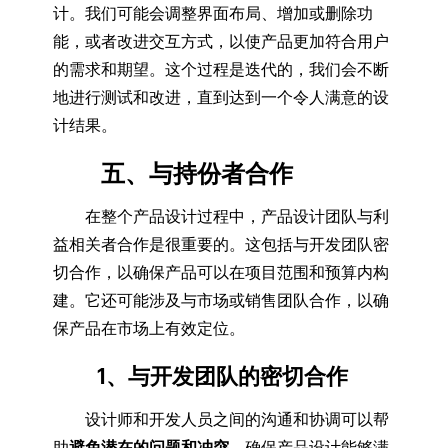
计。我们可能会调整界面布局、增加或删除功
能，或者改进交互方式，以使产品更加符合用户
的需求和期望。这个过程是迭代的，我们会不断
地进行测试和改进，直到达到一个令人满意的设
计结果。
五、与持份者合作
在整个产品设计过程中，产品设计团队与利
益相关者合作是很重要的。这包括与开发团队密
切合作，以确保产品可以在项目范围和预算内构
建。它还可能涉及与市场或销售团队合作，以确
保产品在市场上有效定位。
1、与开发团队的密切合作
设计师和开发人员之间的沟通和协调可以帮
助
避免潜在的问题和冲突
，确保产品设计能够满