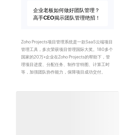
企业老板如何做好团队管理？
高手CEO揭示团队管理绝招！
Zoho Projects项目管理系统是一款SaaS云端项目
管理工具，多次荣获项目管理国际大奖。180多个
国家的20万+企业在Zoho Projects的帮助下，管
理项目进度、分配任务、制作甘特图、计算工时
等，加强团队协作能力，保障项目成功交付。