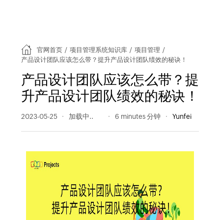
官网首页
/
项目管理系统知识库
/
项目管理
/
产品设计团队应该怎么带？提升产品设计团队绩效的秘诀！
产品设计团队应该怎么带？提
升产品设计团队绩效的秘诀！
2023-05-25
362 阅读量
6 minutes 分钟
Yunfei