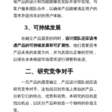
保产品的设计和功能能够在实际开发中实现。与
客户服务团队合作，以确保产品能够满足用户的
需求并提供良好的用户体验。
3、可持续发展
在确立产品愿景的同时，
设计团队还应该考
虑产品的可持续发展和可扩展性
。他们需要思考
产品未来的发展方向，并为其留出足够的空间，
以便在未来根据市场需求进行调整和改进。
二、研究竞争对手
一旦产品的愿景确立，产品设计团队就应该
研究竞争对手。这包括识别市场上类似的产品，
分析它们的特点、优势和劣势。本研究的目的是
找出机会，以区分产品和创造一个独特的价值主
张。