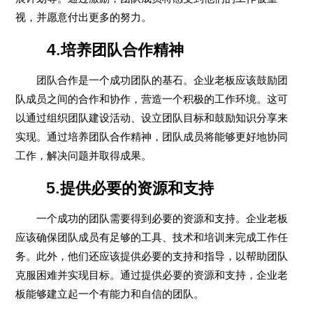
视，并愿意付出更多的努力。
4.培养团队合作精神
团队合作是一个成功团队的基石。企业老板应该鼓励团
队成员之间的合作和协作，营造一个积极的工作环境。这可
以通过组织团队建设活动、设立团队目标和鼓励知识分享来
实现。通过培养团队合作精神，团队成员将能够更好地协同
工作，解决问题并取得成果。
5.提供必要的资源和支持
一个成功的团队需要得到必要的资源和支持。企业老板
应该确保团队成员有足够的工具、技术和培训来完成工作任
务。此外，他们还应该提供必要的支持和指导，以帮助团队
克服困难并实现目标。通过提供必要的资源和支持，企业老
板能够建立起一个有能力和自信的团队。