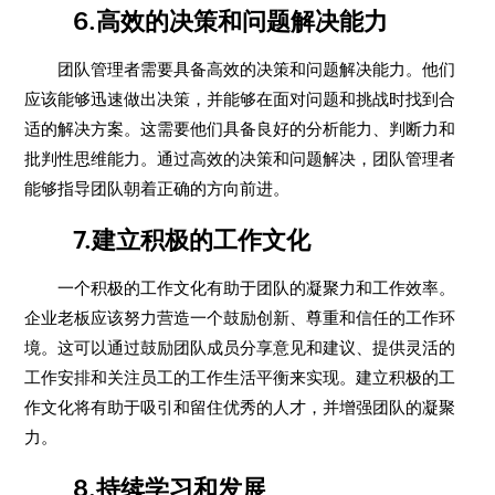
6.高效的决策和问题解决能力
团队管理者需要具备高效的决策和问题解决能力。他们
应该能够迅速做出决策，并能够在面对问题和挑战时找到合
适的解决方案。这需要他们具备良好的分析能力、判断力和
批判性思维能力。通过高效的决策和问题解决，团队管理者
能够指导团队朝着正确的方向前进。
7.建立积极的工作文化
一个积极的工作文化有助于团队的凝聚力和工作效率。
企业老板应该努力营造一个鼓励创新、尊重和信任的工作环
境。这可以通过鼓励团队成员分享意见和建议、提供灵活的
工作安排和关注员工的工作生活平衡来实现。建立积极的工
作文化将有助于吸引和留住优秀的人才，并增强团队的凝聚
力。
8.持续学习和发展