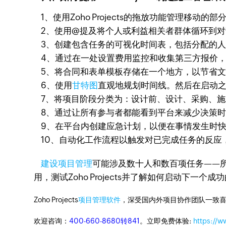
1、使用Zoho Projects的拖放功能管理移动
2、使用@提及将个人或利益相关者群体循环到对
3、创建包含任务的可视化时间表，包括分配的人
4、通过在一处设置费用监控和收集第三方报价，
5、将合同和表单模板存储在一个地方，以节省文
6、使用
甘特图
直观地规划时间线。然后在启动之
7、将项目阶段分类为：设计前、设计、采购、施
8、通过让所有参与者都能看到平台来减少决策时
9、在平台内创建应急计划，以便在事情发生时快
10、自动化工作流程以触发对已完成任务的反应
建设项目管理
可能涉及数十人和数百项任务——所有
用，测试Zoho Projects并了解如何启动下一个
Zoho Projects
项目管理软件
，深受国内外项目协作团队一致喜
欢迎咨询：
400-660-8680转841
。立即免费体验:
https://w